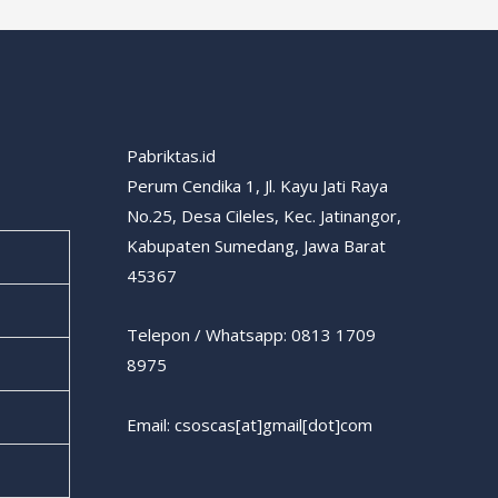
Pabriktas.id
Perum Cendika 1, Jl. Kayu Jati Raya
No.25, Desa Cileles, Kec. Jatinangor,
Kabupaten Sumedang, Jawa Barat
45367
Telepon / Whatsapp: 0813 1709
8975
Email: csoscas[at]gmail[dot]com