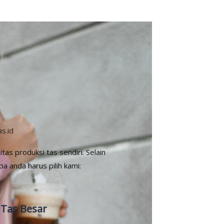
s.id
litas produksi tas sendiri. Selain
apa anda harus pilih kami:
 Tas Besar