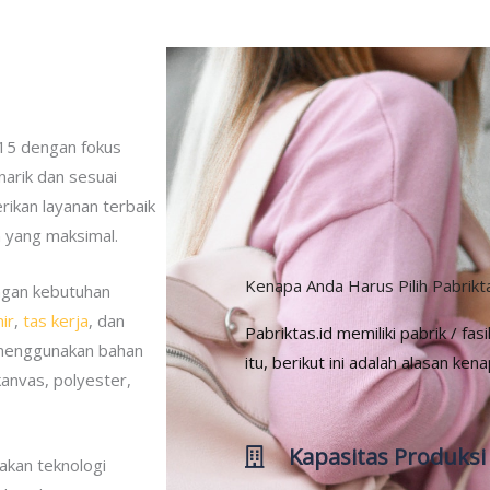
2015 dengan fokus
arik dan sesuai
ikan layanan terbaik
 yang maksimal.
Kenapa Anda Harus Pilih Pabrikta
ngan kebutuhan
ir
,
tas kerja
, dan
Pabriktas.id memiliki pabrik / fasi
 menggunakan bahan
itu, berikut ini adalah alasan ken
kanvas, polyester,
Kapasitas Produksi
akan teknologi