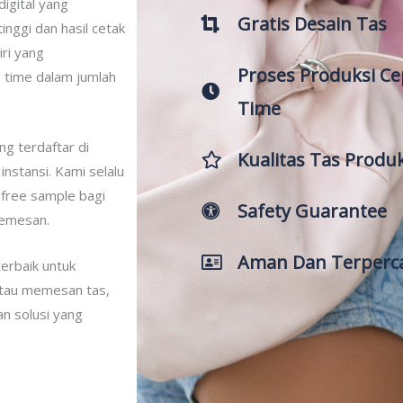
digital yang
Gratis Desain Tas
nggi dan hasil cetak
iri yang
Proses Produksi C
 time dalam jumlah
Time
ng terdaftar di
Kualitas Tas Produ
instansi. Kami selalu
free sample bagi
Safety Guarantee
memesan.
Aman Dan Terperc
erbaik untuk
atau memesan tas,
n solusi yang