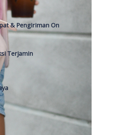
epat & Pengiriman On
ksi Terjamin
aya